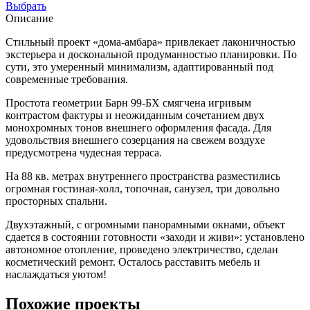
Выбрать
Описание
Стильный проект «дома-амбара» привлекает лаконичностью
экстерьера и доскональной продуманностью планировки. По
сути, это умеренный минимализм, адаптированный под
современные требования.
Простота геометрии Барн 99-БХ смягчена игривым
контрастом фактуры и неожиданным сочетанием двух
монохромных тонов внешнего оформления фасада. Для
удовольствия внешнего созерцания на свежем воздухе
предусмотрена чудесная терраса.
На 88 кв. метрах внутреннего пространства разместились
огромная гостиная-холл, топочная, санузел, три довольно
просторных спальни.
Двухэтажный, с огромными панорамными окнами, объект
сдается в состоянии готовности «заходи и живи»: установлено
автономное отопление, проведено электричество, сделан
косметический ремонт. Осталось расставить мебель и
наслаждаться уютом!
Похожие проекты