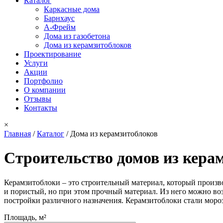
Каталог
Каркасные дома
Барнхаус
А-Фрейм
Дома из газобетона
Дома из керамзитоблоков
Проектирование
Услуги
Акции
Портфолио
О компании
Отзывы
Контакты
×
Главная
/
Каталог
/
Дома из керамзитоблоков
Вы здесь
Строительство домов из кера
Керамзитоблоки – это строительный материал, который произ
и пористый, но при этом прочный материал. Из него можно во
постройки различного назначения. Керамзитоблоки стали моро
Площадь, м²