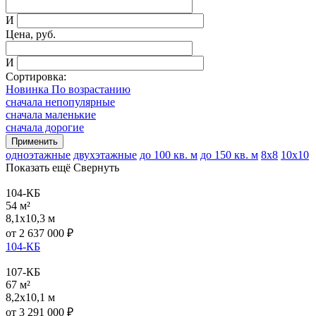
И
Цена, руб.
И
Сортировка:
Новинка По возрастанию
сначала непопулярные
сначала маленькие
сначала дорогие
одноэтажные
двухэтажные
до 100 кв. м
до 150 кв. м
8x8
10x10
Показать ещё
Свернуть
104-КБ
54 м²
8,1x10,3 м
от
2 637 000
₽
104-КБ
107-КБ
67 м²
8,2x10,1 м
от
3 291 000
₽