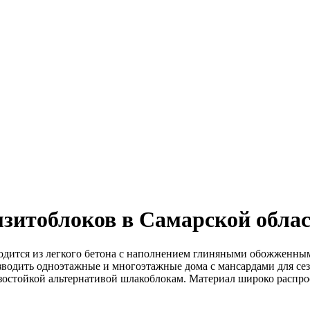
мзитоблоков в Самарской обла
водится из легкого бетона с наполнением глиняными обожженны
зводить одноэтажные и многоэтажные дома с мансардами для се
зостойкой альтернативой шлакоблокам. Материал широко распро