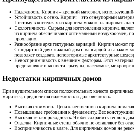
Надежность. Кирпич – крепкий материал, использующийся
Устойчивость к огню. Кирпич – это огнеупорный материал
Поэтому в коттеджах из кирпича можно планировать на
Экологичность. Сырьем для изготовления кирпича являет
из кирпича обеспечивают оптимальный воздухообмен, по
прохладно.
Разнообразие архитектурных вариаций. Кирпич может пр
Стандартный двухэтажный дом с мансардой и гаражом мож
позволяет создавать неповторимые архитектурные шедев
Невосприимчивость к внешним факторам. Этот материал н
представляют опасности грызуны, насекомые, микроорг
Недостатки кирпичных домов
При внушительном списке положительных качеств кирпичных дом
мириться, предпочитая надежность и долговечность.
Высокая стоимость. Цена качественного кирпича немалая и
Повышенные требования к фундаменту. Вес конструкции 
Высокая теплопроводность. Чтобы сохранить тепло в дом
Отделка. Кирпичные стены обычно не оставляют без отде
Восприимчивость к влаге. Для кирпичных домов не реко