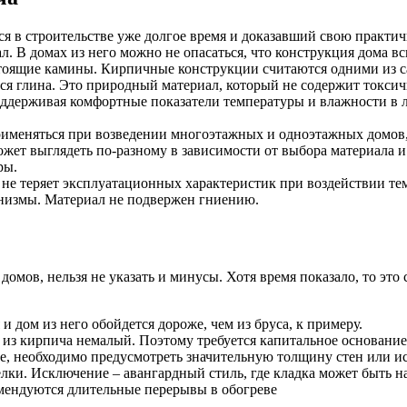
 в строительстве уже долгое время и доказавший свою практич
. В домах из него можно не опасаться, что конструкция дома вс
стоящие камины. Кирпичные конструкции считаются одними из с
ся глина. Это природный материал, который не содержит токси
ддерживая комфортные показатели температуры и влажности в л
именяться при возведении многоэтажных и одноэтажных домов,
ет выглядеть по-разному в зависимости от выбора материала и
ры.
е теряет эксплуатационных характеристик при воздействии тем
анизмы. Материал не подвержен гниению.
ов, нельзя не указать и минусы. Хотя время показало, то это 
 дом из него обойдется дороже, чем из бруса, к примеру.
из кирпича немалый. Поэтому требуется капитальное основание
е, необходимо предусмотреть значительную толщину стен или ис
лки. Исключение – авангардный стиль, где кладка может быть н
мендуются длительные перерывы в обогреве