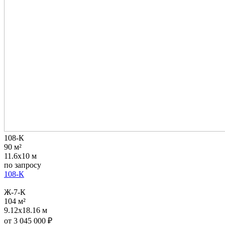
108-К
90 м²
11.6x10 м
по запросу
108-К
Ж-7-К
104 м²
9.12x18.16 м
от
3 045 000
₽