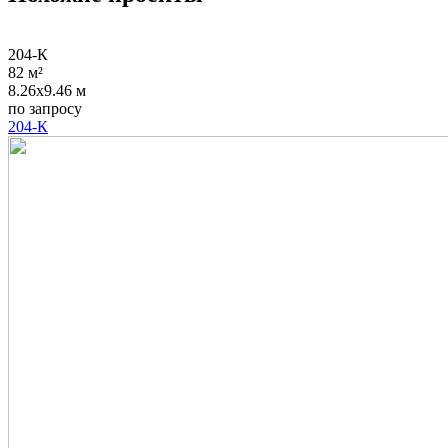
204-К
82 м²
8.26x9.46 м
по запросу
204-К