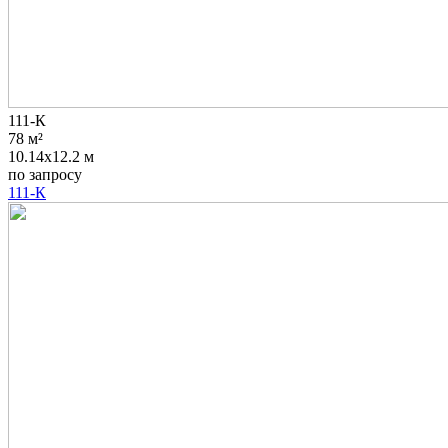
111-К
78 м²
10.14x12.2 м
по запросу
111-К