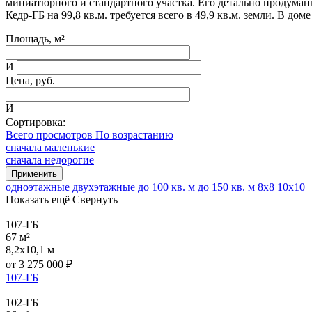
миниатюрного и стандартного участка. Его детально продуман
Кедр-ГБ на 99,8 кв.м. требуется всего в 49,9 кв.м. земли. В дом
Площадь, м²
И
Цена, руб.
И
Сортировка:
Всего просмотров По возрастанию
сначала маленькие
сначала недорогие
одноэтажные
двухэтажные
до 100 кв. м
до 150 кв. м
8x8
10x10
Показать ещё
Свернуть
107-ГБ
67 м²
8,2x10,1 м
от
3 275 000
₽
107-ГБ
102-ГБ