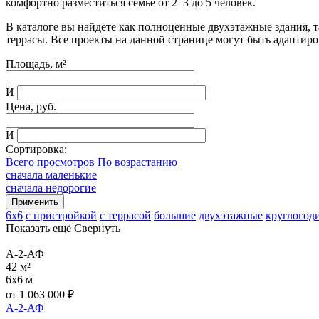
комфортно разместиться семье от 2–3 до 5 человек.
В каталоге вы найдете как полноценные двухэтажные здания, т
террасы. Все проекты на данной странице могут быть адаптир
Площадь, м²
И
Цена, руб.
И
Сортировка:
Всего просмотров По возрастанию
сначала маленькие
сначала недорогие
6x6
с пристройкой
с террасой
большие
двухэтажные
круглогод
Показать ещё
Свернуть
А-2-АФ
42 м²
6x6 м
от
1 063 000
₽
А-2-АФ