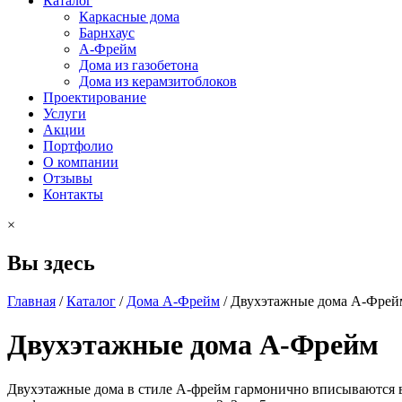
Каталог
Каркасные дома
Барнхаус
А-Фрейм
Дома из газобетона
Дома из керамзитоблоков
Проектирование
Услуги
Акции
Портфолио
О компании
Отзывы
Контакты
×
Вы здесь
Главная
/
Каталог
/
Дома А-Фрейм
/
Двухэтажные дома А-Фрей
Двухэтажные дома А-Фрейм
Двухэтажные дома в стиле А-фрейм гармонично вписываются в 